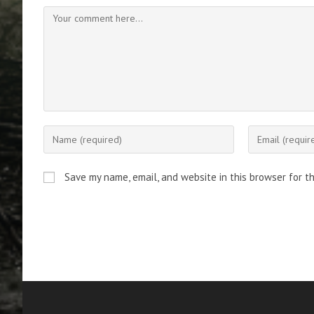
Comment
Enter
Enter
your
your
name
email
Save my name, email, and website in this browser for t
or
address
username
to
to
comment
comment