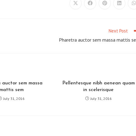
Opens
Opens
Opens
Opens
O
in
in
in
in
i
a
a
a
a
a
new
new
new
new
window
window
window
window
w
Next Post
Pharetra auctor sem massa mattis s
a auctor sem massa
Pellentesque nibh aenean quam
mattis sem
in scelerisque
July 31, 2016
July 31, 2016