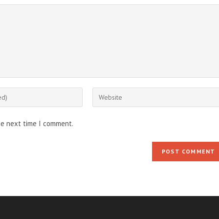
Enter
your
website
he next time I comment.
URL
(optional)