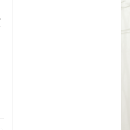
n
,
t