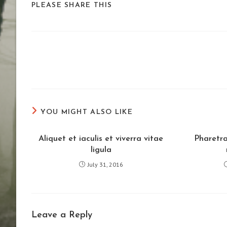
SHARE
PLEASE SHARE THIS
THIS
CONTENT
Read
more
articles
YOU MIGHT ALSO LIKE
Aliquet et iaculis et viverra vitae
Pharetr
ligula
July 31, 2016
Leave a Reply