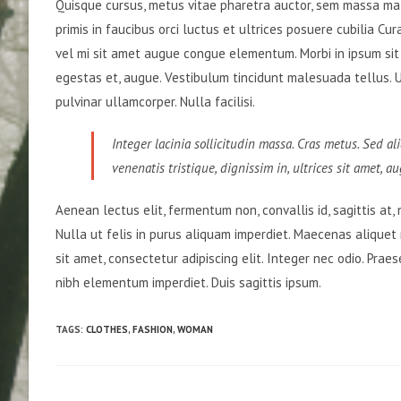
Quisque cursus, metus vitae pharetra auctor, sem massa ma
primis in faucibus orci luctus et ultrices posuere cubilia Cu
vel mi sit amet augue congue elementum. Morbi in ipsum sit a
egestas et, augue. Vestibulum tincidunt malesuada tellus. Ut 
pulvinar ullamcorper. Nulla facilisi.
Integer lacinia sollicitudin massa. Cras metus. Sed ali
venenatis tristique, dignissim in, ultrices sit amet, a
Aenean lectus elit, fermentum non, convallis id, sagittis at, ne
Nulla ut felis in purus aliquam imperdiet. Maecenas aliquet 
sit amet, consectetur adipiscing elit. Integer nec odio. Prae
nibh elementum imperdiet. Duis sagittis ipsum.
TAGS
:
CLOTHES
,
FASHION
,
WOMAN