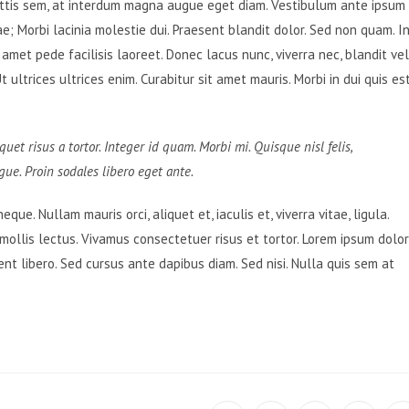
ttis sem, at interdum magna augue eget diam. Vestibulum ante ipsum
rae; Morbi lacinia molestie dui. Praesent blandit dolor. Sed non quam. I
met pede facilisis laoreet. Donec lacus nunc, viverra nec, blandit vel
ultrices ultrices enim. Curabitur sit amet mauris. Morbi in dui quis es
quet risus a tortor. Integer id quam. Morbi mi. Quisque nisl felis,
ugue. Proin sodales libero eget ante.
que. Nullam mauris orci, aliquet et, iaculis et, viverra vitae, ligula.
mollis lectus. Vivamus consectetuer risus et tortor. Lorem ipsum dolor
sent libero. Sed cursus ante dapibus diam. Sed nisi. Nulla quis sem at